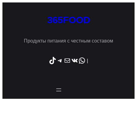
Перейти
к
365FOOD
содержимому
Продукты питания с честным составом
TikTok
Telegram
Почта
ВКонтакте
WhatsApp
|